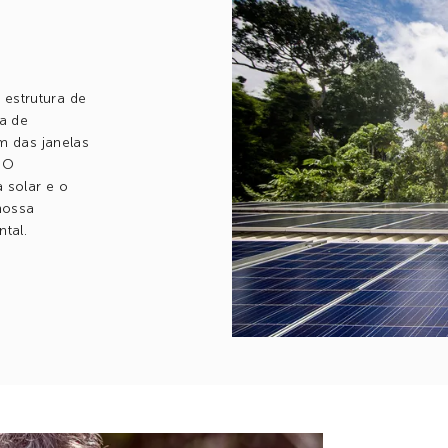
estrutura de
a de
ém das janelas
. O
 solar e o
nossa
tal.