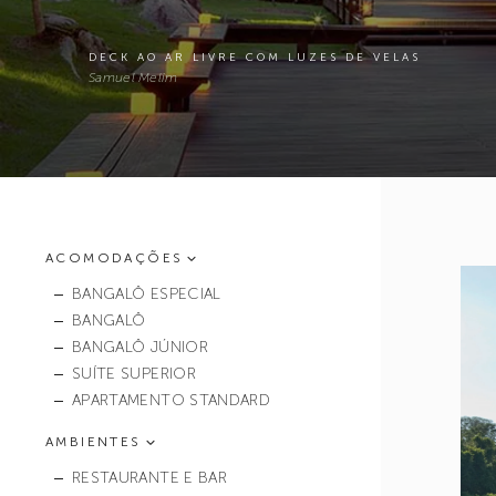
DECK AO AR LIVRE COM LUZES DE VELAS
Samuel Melim
ACOMODAÇÕES
BANGALÔ ESPECIAL
BANGALÔ
BANGALÔ JÚNIOR
SUÍTE SUPERIOR
APARTAMENTO STANDARD
AMBIENTES
RESTAURANTE E BAR