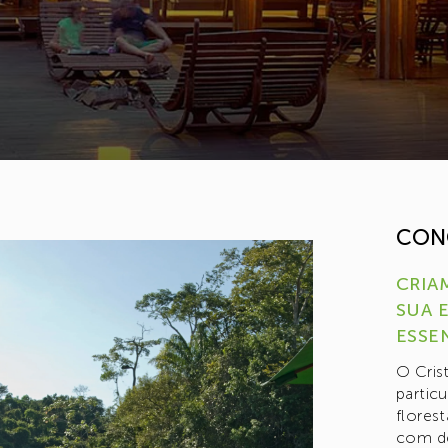
CON
CRIA
SUA 
ESSE
O Cris
particu
florest
com de