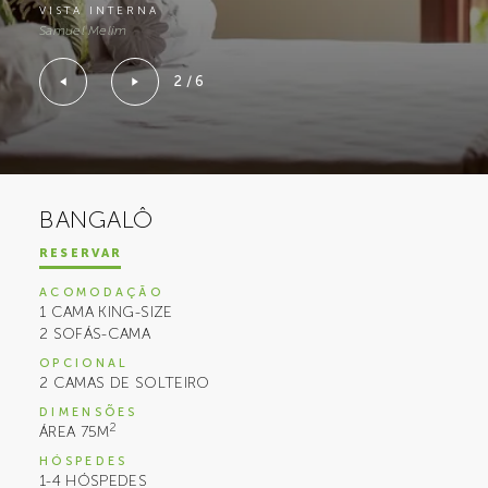
VISTA INTERNA
Samuel Melim
2 / 6
BANGALÔ
RESERVAR
ACOMODAÇÃO
1 CAMA KING-SIZE
2 SOFÁS-CAMA
OPCIONAL
2 CAMAS DE SOLTEIRO
DIMENSÕES
2
ÁREA 75M
HÓSPEDES
1-4 HÓSPEDES