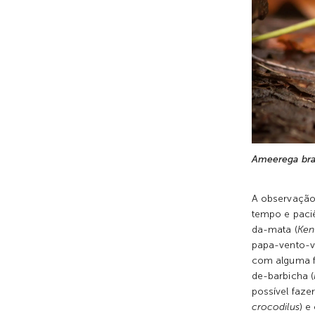
Ameerega bra
A observação 
tempo e paci
da-mata (
Ken
papa-vento-v
com alguma fr
de-barbicha (
possível faze
crocodilus
) e