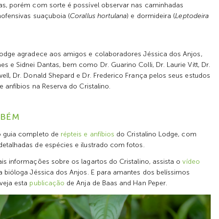
tas, porém com sorte é possível observar nas caminhadas
nofensivas suaçuboia (
Corallus hortulana
) e dormideira (
Leptodeira
Lodge agradece aos amigos e colaboradores Jéssica dos Anjos,
s e Sidnei Dantas, bem como Dr. Guarino Colli, Dr. Laurie Vitt, Dr.
ell, Dr. Donald Shepard e Dr. Frederico França pelos seus estudos
e anfíbios na Reserva do Cristalino.
MBÉM
o guia completo de
répteis e anfíbios
do Cristalino Lodge, com
etalhadas de espécies e ilustrado com fotos.
is informações sobre os lagartos do Cristalino, assista o
vídeo
a bióloga Jéssica dos Anjos. E para amantes dos belíssimos
veja esta
publicação
de Anja de Baas and Han Peper.