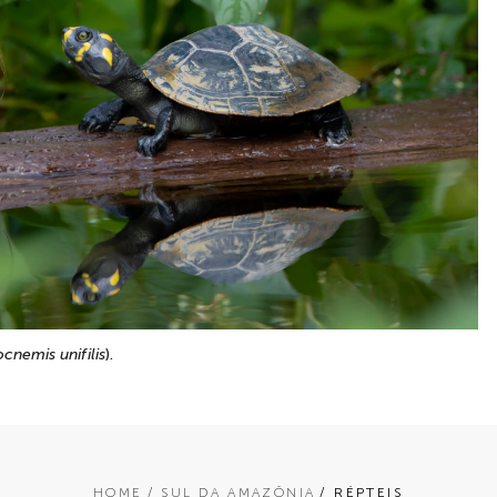
cnemis unifilis
).
HOME
/ SUL DA AMAZÔNIA
/ RÉPTEIS