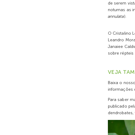
de serem vis
noturnas as i
annulata
).
O Cristalino 
Leandro Morae
Janaiee Caldw
sobre répteis 
VEJA TA
Baixa o noss
informações d
Para saber ma
publicado pel
dendrobates, 