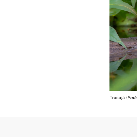
Tracajá (
Podo