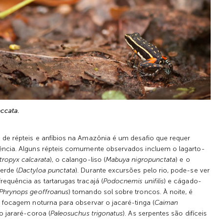
ccata
.
de répteis e anfíbios na Amazônia é um desafio que requer
ência. Alguns répteis comumente observados incluem o lagarto-
tropyx calcarata
), o calango-liso (
Mabuya nigropunctata
) e o
erde (
Dactyloa punctata
). Durante excursões pelo rio, pode-se ver
equência as tartarugas tracajá (
Podocnemis unifilis
) e cágado-
Phrynops geoffroanus
) tomando sol sobre troncos. À noite, é
r focagem noturna para observar o jacaré-tinga (
Caiman
 o jararé-coroa (
Paleosuchus trigonatus
). As serpentes são difíceis