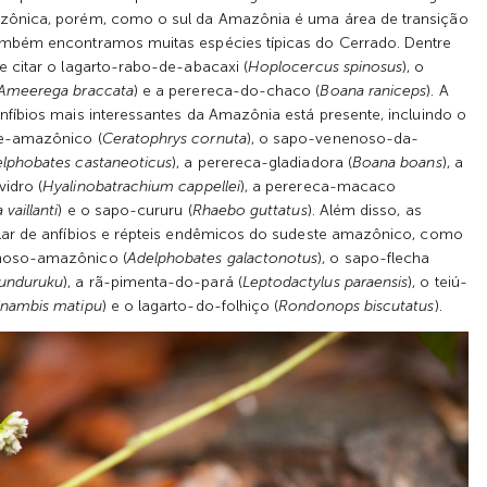
zônica, porém, como o sul da Amazônia é uma área de transição
ambém encontramos muitas espécies típicas do Cerrado. Dentre
e citar o lagarto-rabo-de-abacaxi (
Hoplocercus spinosus
), o
Ameerega braccata
) e a perereca-do-chaco (
Boana raniceps
). A
nfíbios mais interessantes da Amazônia está presente, incluindo o
e-amazônico (
Ceratophrys cornuta
), o sapo-venenoso-da-
lphobates castaneoticus
), a perereca-gladiadora (
Boana boans
), a
idro (
Hyalinobatrachium cappellei
), a perereca-macaco
vaillanti
) e o sapo-cururu (
Rhaebo guttatus
). Além disso, as
lar de anfíbios e répteis endêmicos do sudeste amazônico, como
noso-amazônico (
Adelphobates galactonotus
), o sapo-flecha
unduruku
), a rã-pimenta-do-pará (
Leptodactylus paraensis
), o teiú-
inambis matipu
) e o lagarto-do-folhiço (
Rondonops biscutatus
).