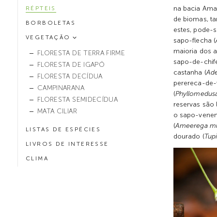
na bacia Ama
RÉPTEIS
de biomas, t
BORBOLETAS
estes, pode-s
VEGETAÇÃO
sapo-flecha (
maioria dos a
FLORESTA DE TERRA FIRME
sapo-de-chif
FLORESTA DE IGAPÓ
castanha (
Ade
FLORESTA DECÍDUA
perereca-de-v
CAMPINARANA
(
Phyllomedusa 
FLORESTA SEMIDECÍDUA
reservas são 
MATA CILIAR
o sapo-vene
(
Ameerega m
LISTAS DE ESPÉCIES
dourado (
Tup
LIVROS DE INTERESSE
CLIMA