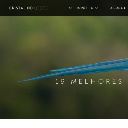
O PROPÓSITO
O LODGE
toggle subme
19 MELHORES 