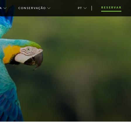
RESERVAR
A
CONSERVAÇÃO
PT
 SUA VIAGEM
toggle submenu for SUL DA AMAZÔNIA
toggle submenu for CONSERVAÇÃO
toggle
submenu
for
language